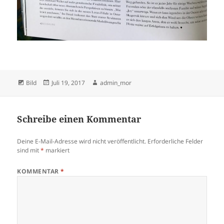
Format
Veröffentlicht
Autor
Bild
Juli 19, 2017
admin_mor
am
Schreibe einen Kommentar
Deine E-Mail-Adresse wird nicht veröffentlicht.
Erforderliche Felder
sind mit
*
markiert
KOMMENTAR
*